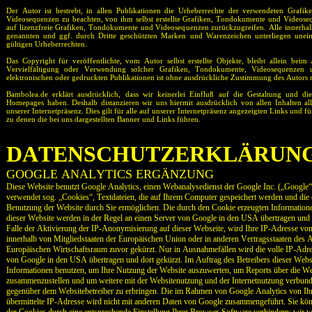
Der Autor ist bestrebt, in allen Publikationen die Urheberrechte der verwendeten Graf
Videosequenzen zu beachten, von ihm selbst erstellte Grafiken, Tondokumente und Videose
auf lizenzfreie Grafiken, Tondokumente und Videosequenzen zurückzugreifen. Alle innerhal
genannten und ggf. durch Dritte geschützten Marken und Warenzeichen unterliegen unein
gültigen Urheberrechten.
Das Copyright für veröffentlichte, vom Autor selbst erstellte Objekte, bleibt allein beim
Vervielfältigung oder Verwendung solcher Grafiken, Tondokumente, Videosequenzen 
elektronischen oder gedruckten Publikationen ist ohne ausdrückliche Zustimmung des Autors ni
Bambolea.de erklärt ausdrücklich, dass wir keinerlei Einfluß auf die Gestaltung und die
Homepages haben. Deshalb distanzieren wir uns hiermit ausdrücklich von allen Inhalten all
unserer Internetpräsenz. Dies gilt für alle auf unserer Internetpräsenz angezeigten Links und für
zu denen die bei uns dargestellten Banner und Links führen.
DATENSCHUTZERKLÄRUN
GOOGLE ANALYTICS ERGÄNZUNG
Diese Website benutzt Google Analytics, einen Webanalysedienst der Google Inc. („Google“
verwendet sog. „Cookies“, Textdateien, die auf Ihrem Computer gespeichert werden und die 
Benutzung der Website durch Sie ermöglichen. Die durch den Cookie erzeugten Information
dieser Website werden in der Regel an einen Server von Google in den USA übertragen und 
Falle der Aktivierung der IP-Anonymisierung auf dieser Webseite, wird Ihre IP-Adresse vo
innerhalb von Mitgliedstaaten der Europäischen Union oder in anderen Vertragsstaaten de
Europäischen Wirtschaftsraum zuvor gekürzt. Nur in Ausnahmefällen wird die volle IP-Adre
von Google in den USA übertragen und dort gekürzt. Im Auftrag des Betreibers dieser Webs
Informationen benutzen, um Ihre Nutzung der Website auszuwerten, um Reports über die Web
zusammenzustellen und um weitere mit der Websitenutzung und der Internetnutzung verbund
gegenüber dem Websitebetreiber zu erbringen. Die im Rahmen von Google Analytics von I
übermittelte IP-Adresse wird nicht mit anderen Daten von Google zusammengeführt. Sie kö