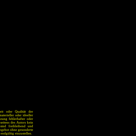
eit oder Qualität der
terieller oder ideeller
zung fehlerhafter oder
seitens des Autors kein
 sind freibleibend und
Angebot ohne gesonderte
endgültig einzustellen.