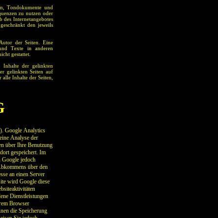
iken, Tondokumente und
quenzen zu nutzen oder
b des Internetangebotes
geschränkt den jeweils
 Autor der Seiten. Eine
und Texte in anderen
cht gestattet.
 Inhalte der gelinkten
er gelinkten Seiten auf
 alle Inhalte der Seiten,
G
). Google Analytics
eine Analyse der
en über Ihre Benutzung
dort gespeichert. Im
n Google jedoch
s Abkommens über den
sse an einen Server
ite wird Google diese
siteaktivitäten
ene Dienstleistungen
hrem Browser
nnen die Speicherung