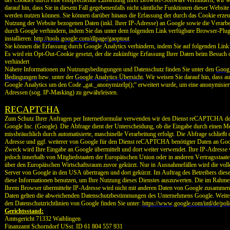
der Cookies durch eine entsprechende Einstellung Ihrer Browser-Software verhindern; wir w
darauf hin, dass Sie in diesem Fall gegebenenfalls nicht sämtliche Funktionen dieser Websit
werden nutzen können. Sie können darüber hinaus die Erfassung der durch das Cookie erzeu
Nutzung der Website bezogenen Daten (inkl. Ihrer IP-Adresse) an Google sowie die Verarbe
durch Google verhindern, indem Sie das unter dem folgenden Link verfügbare Browser-Plug
installieren:
http://tools.google.com/dlpage/gaoptout
Sie können die Erfassung durch Google Analytics verhindern, indem Sie auf folgenden
Link
Es wird ein Opt-Out-Cookie gesetzt, der die zukünftige Erfassung Ihrer Daten beim Besuch 
verhindert
Nähere Informationen zu Nutzungsbedingungen und Datenschutz finden Sie unter den
Googl
Bedingungen
bzw. unter der
Google Analytics Übersicht
. Wir weisen Sie darauf hin, dass a
Google Analytics um den Code „gat._anonymizeIp();“ erweitert wurde, um eine anonymisier
Adressen (sog. IP-Masking) zu gewährleisten.
RECAPTCHA
Zum Schutz Ihrer Anfragen per Internetformular verwenden wir den Dienst reCAPTCHA d
Google Inc. (Google). Die Abfrage dient der Unterscheidung, ob die Eingabe durch einen 
missbräuchlich durch automatisierte, maschinelle Verarbeitung erfolgt. Die Abfrage schließt
Adresse und ggf. weiterer von Google für den Dienst reCAPTCHA benötigter Daten an Goo
Zweck wird Ihre Eingabe an Google übermittelt und dort weiter verwendet. Ihre IP-Adresse
jedoch innerhalb von Mitgliedstaaten der Europäischen Union oder in anderen Vertragssta
über den Europäischen Wirtschaftsraum zuvor gekürzt. Nur in Ausnahmefällen wird die voll
Server von Google in den USA übertragen und dort gekürzt. Im Auftrag des Betreibers dies
diese Informationen benutzen, um Ihre Nutzung dieses Dienstes auszuwerten. Die im Rahm
Ihrem Browser übermittelte IP-Adresse wird nicht mit anderen Daten von Google zusammeng
Daten gelten die abweichenden Datenschutzbestimmungen des Unternehmens Google. Weiter
den Datenschutzrichtlinien von Google finden Sie unter:
https://www.google.com/intl/de/poli
Gerichtsstand:
Amtsgericht 71332 Waiblingen
Finanzamt Schorndorf USst. ID 61 804 557 931