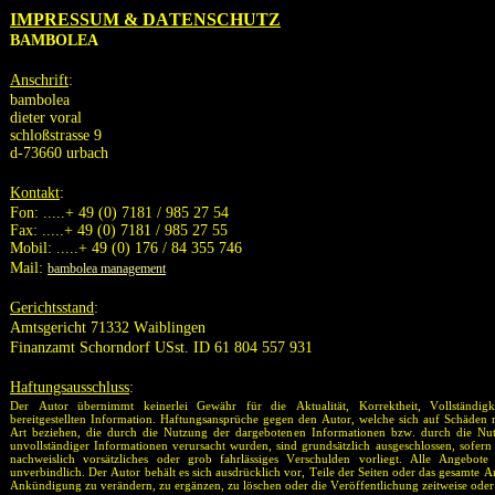
IMPRESSUM & DATENSCHUTZ
BAMBOLEA
Anschrift
:
bambolea
dieter voral
schloßstrasse 9
d-73660 urbach
Kontakt
:
Fon: .....+ 49 (0) 7181 / 985 27 54
Fax: .....+ 49 (0) 7181 / 985 27 55
Mobil: .....+ 49 (0) 176 / 84 355 746
Mail:
bambolea management
Gerichtsstand
:
Amtsgericht 71332 Waiblingen
Finanzamt Schorndorf USst. ID 61 804 557 931
Haftungsausschluss
:
Der Autor übernimmt keinerlei Gewähr für die Aktualität, Korrektheit, Vollständigk
bereitgestellten Information. Haftungsansprüche gegen den Autor, welche sich auf Schäden ma
Art beziehen, die durch die Nutzung der dargebotenen Informationen bzw. durch die Nut
unvollständiger Informationen verursacht wurden, sind grundsätzlich ausgeschlossen, sofern 
nachweislich vorsätzliches oder grob fahrlässiges Verschulden vorliegt. Alle Angebote
unverbindlich. Der Autor behält es sich ausdrücklich vor, Teile der Seiten oder das gesamte 
Ankündigung zu verändern, zu ergänzen, zu löschen oder die Veröffentlichung zeitweise oder 