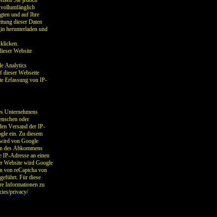
eisen Sie jedoch
e vollumfänglich
gten und auf Ihre
itung dieser Daten
in herunterladen und
klicken.
dieser Website
e Analytics
uf dieser Webseite
te Erfassung von IP-
es Unternehmens
Menschen oder
 den Versand der IP-
gle ein. Zu diesem
 wird von Google
aten des Abkommens
e IP-Adresse an einen
er Website wird Google
en von reCaptcha von
eführt. Für diese
e Informationen zu
cies/privacy/